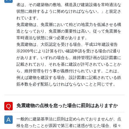
者は、その建築物の敷地、構造及び建築設備を常時適法な
状態に維持するように努めなければならない。」と規定さ
れています。
免震建物は、免震層において殆どの地震力を低減させる構
造となっており、免震層の重要性は高い。従って免震層を
常時適法な状態に保つ必要があります。
免震建物は、大臣認定を受ける場合、平成12年建設省告
示2009号により計算を行い確認申請を受ける場合の2通り
があります。いずれの場合も、維持管理計画が設計図書に
記載されており、それを基に建設が許可されていることか
ら、維持管理を行う事が義務付けられています。これは、
例えば建物を建設する場合、設計図書に記載されている鉄
筋本数を必ず配筋しなければならないことと同じです。
免震建物の点検を怠った場合に罰則はありますか
一般的に建築基準法に罰則は定められておりませんが、点
検を怠ったことが原因で第三者に迷惑が生じた場合、様々