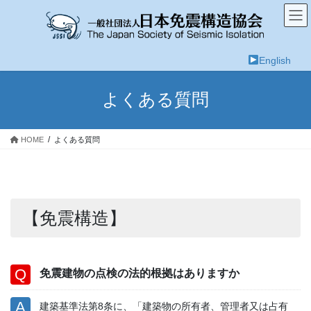
コ
ナ
ン
ビ
テ
ゲ
ン
ー
English
ツ
シ
へ
ョ
ス
ン
よくある質問
キ
に
ッ
移
プ
動
HOME
よくある質問
【免震構造】
免震建物の点検の法的根拠はありますか
建築基準法第8条に、「建築物の所有者、管理者又は占有