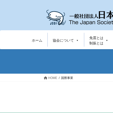
コ
ナ
ン
ビ
テ
ゲ
ン
ー
ツ
シ
へ
ョ
免震とは
ス
ン
ホーム
協会について
制振とは
キ
に
ッ
移
プ
動
HOME
国際事業