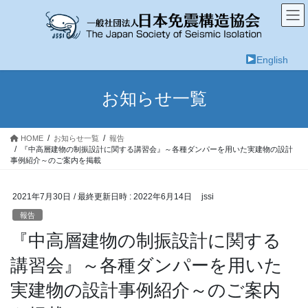
コ
ナ
ン
ビ
テ
ゲ
ン
ー
English
ツ
シ
へ
ョ
ス
ン
お知らせ一覧
キ
に
ッ
移
プ
動
HOME
お知らせ一覧
報告
『中高層建物の制振設計に関する講習会』～各種ダンパーを用いた実建物の設計
事例紹介～のご案内を掲載
2021年7月30日
/ 最終更新日時 :
2022年6月14日
jssi
報告
『中高層建物の制振設計に関する
講習会』～各種ダンパーを用いた
実建物の設計事例紹介～のご案内