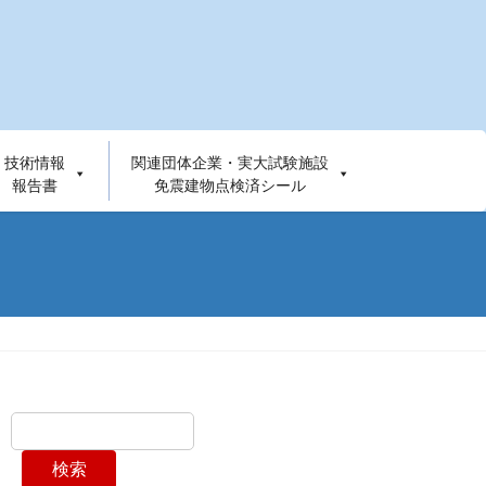
技術情報
関連団体企業・実大試験施設
報告書
免震建物点検済シール
検索