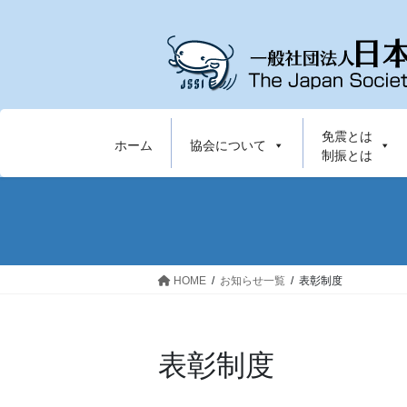
コ
ナ
ン
ビ
テ
ゲ
ン
ー
ツ
シ
へ
ョ
免震とは
ス
ン
ホーム
協会について
制振とは
キ
に
ッ
移
プ
動
HOME
お知らせ一覧
表彰制度
表彰制度