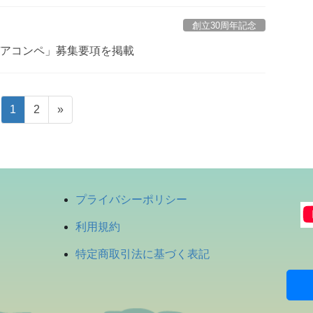
創立30周年記念
デアコンペ」募集要項を掲載
固
固
1
2
»
定
定
ペ
ペ
ー
ー
ジ
ジ
プライバシーポリシー
利用規約
特定商取引法に基づく表記