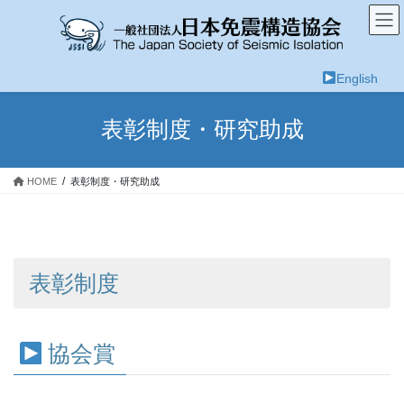
コ
ナ
ン
ビ
テ
ゲ
ン
ー
English
ツ
シ
へ
ョ
ス
ン
表彰制度・研究助成
キ
に
ッ
移
プ
動
HOME
表彰制度・研究助成
表彰制度
協会賞