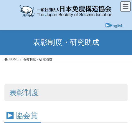
コ
ナ
ン
ビ
テ
ゲ
ン
ー
English
ツ
シ
へ
ョ
ス
ン
表彰制度・研究助成
キ
に
ッ
移
プ
動
HOME
表彰制度・研究助成
表彰制度
協会賞