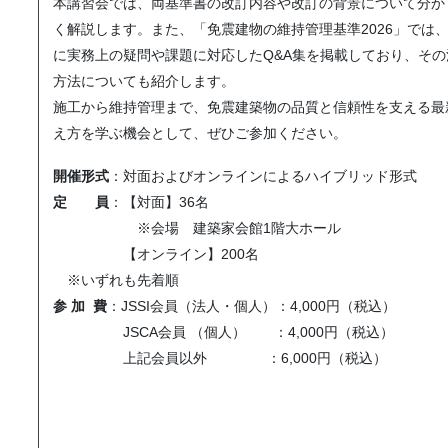
本講習会では、両基準書の改訂内容や改訂の背景について分か
く解説します。また、「免震建物の維持管理基準2026」では
に実務上の疑問や課題に対応したQ&A集を掲載しており、その
方法についても紹介します。
施工から維持管理まで、免震建築物の品質と信頼性を支える最
え方を学ぶ機会として、ぜひご参加ください。
開催形式
：対面およびオンラインによるハイブリッド形式
定 員
：【対面】36名
※会場 建築家会館1階大ホール
【オンライン】200名
※いずれも先着順
参 加 費
：JSSI会員（法人・個人）：4,000円（税込）
JSCA会員 （個人） ：4,000円（税込）
上記会員以外 ：6,000円（税込）