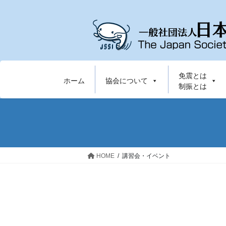
コ
ナ
ン
ビ
テ
ゲ
ン
ー
ツ
シ
へ
ョ
免震とは
ス
ン
ホーム
協会について
制振とは
キ
に
ッ
移
プ
動
HOME
講習会・イベント