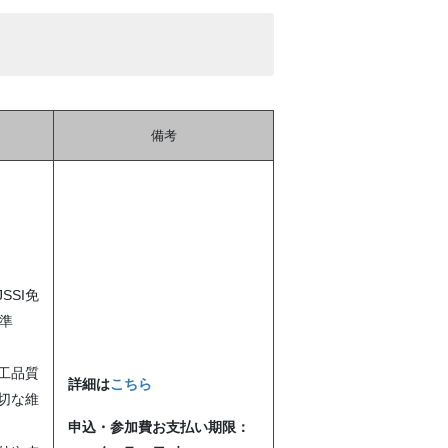
備考
SSI免
基準
工品質
詳細は
こちら
切な維
申込・参加費お支払い期限：