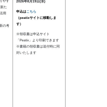
りやす
2026
年8
月19
日
(水
)
、新た
申込は
こちら
活用
（peatixサイトに移動しま
す）
新の考
※領収書は申込サイト
「Peatix」より印刷できます
※書籍の領収書は送付時に同
封いたします