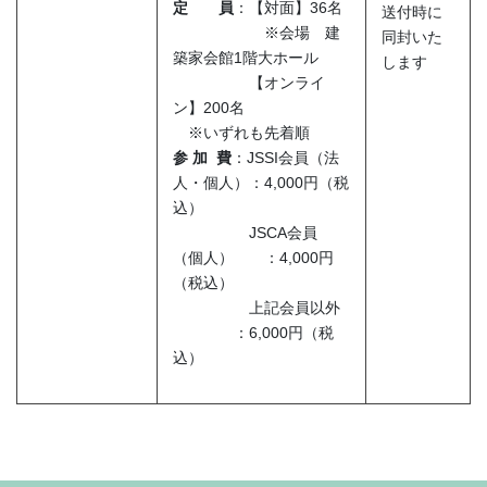
定 員
：【対面】36名
送付時に
※会場 建
同封いた
築家会館1階大ホール
します
【オンライ
ン】200名
※いずれも先着順
参 加 費
：JSSI会員（法
人・個人）：4,000円（税
込）
JSCA会員
（個人） ：4,000円
（税込）
上記会員以外
：6,000円（税
込）