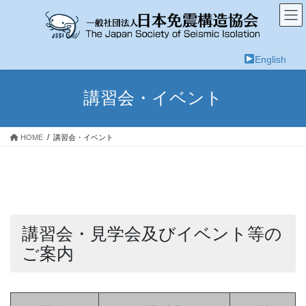
コ
ナ
ン
ビ
テ
ゲ
ン
ー
English
ツ
シ
へ
ョ
ス
ン
講習会・イベント
キ
に
ッ
移
プ
動
HOME
講習会・イベント
講習会・見学会及びイベント等の
ご案内