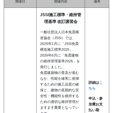
開催日
開催内容
備考
JSSI施工標準・維持管
理基準 改訂講習会
一般社団法人日本免震構
造協会（JSSI）では、
2025年1月に「JSSI免震
構造施工標準2025」、
2026年6月に「免震建物
の維持管理基準2026」を
発行しました。
免震建築物の普及が進む
なか、性能を確実に発揮
詳細は
こ
するための施工品質の確
ちら
保と、建物の長期的な安
全性・機能性を維持する
申込・参
ための適切な維持管理が
加費お支
ますます重要となってい
払い期