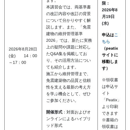
ます。
限：
本講習会では、両基準書
2026
年8
の改訂内容や改訂の背景
月19
日
について分かりやすく解
(水
)
説します。また、「免震
建物の維持管理基準
申込は
こ
2026」では、新たに実務
ちら
上の疑問や課題に対応し
（peatix
2026年8月28日
たQ&A集を掲載してお
サイトに
(金) 14：00
り、その活用方法につい
移動しま
～17：00
ても紹介します。
す）
施工から維持管理まで、
※領収書
免震建築物の品質と信頼
は申込サ
性を支える最新の考え方
イト
を学ぶ機会として、ぜひ
「Peatix」
ご参加ください。
より印刷
開催形式
：対面およびオ
できます
ンラインによるハイブリ
※書籍の
ッド形式
領収書は