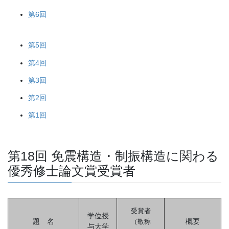
第6回
第5回
第4回
第3回
第2回
第1回
第18回 免震構造・制振構造に関わる
優秀修士論文賞受賞者
受賞者
学位授
題 名
概要
（敬称
与大学