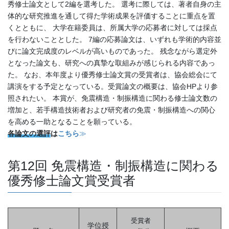
秀修士論文として2編を選考した。 選考に際しては、著者自身の主
体的な研究推進を通して得た学術成果を評価することに重点を置
くとともに、 大学在籍委員は、所属大学の応募者に対しては採点
を行わないこととした。 7編の応募論文は、いずれも学術的内容並
びに論文完成度のレベルが高いものであった。 残念ながら選定外
となった論文も、研究への真摯な取組みが感じられる内容であっ
た。 なお、本年度より優秀修士論文賞の受賞者は、協会総会にて
講演をする予定となっている。受賞論文の概要は、協会HPより参
照されたい。 本賞が、免震構造・制振構造に関わる修士論文数の
増加と、若手構造技術者および研究者の免震・制振構造への関心
を高める一助となることを願っている。
各論文の選評
は
こちら
≫
第12回 免震構造・制振構造に関わる
優秀修士論文賞受賞者
受賞者
学位授