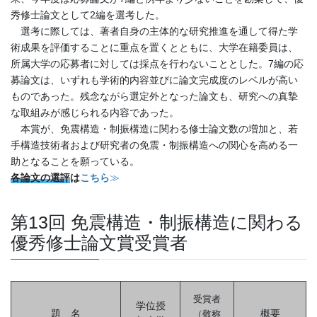
秀修士論文として2編を選考した。
選考に際しては、著者自身の主体的な研究推進を通して得た学
術成果を評価することに重点を置くとともに、大学在籍委員は、
所属大学の応募者に対しては採点を行わないこととした。7編の応
募論文は、いずれも学術的内容並びに論文完成度のレベルが高い
ものであった。残念ながら選定外となった論文も、研究への真摯
な取組みが感じられる内容であった。
本賞が、免震構造・制振構造に関わる修士論文数の増加と、若
手構造技術者および研究者の免震・制振構造への関心を高める一
助となることを願っている。
各論文の選評
は
こちら
≫
第13回 免震構造・制振構造に関わる
優秀修士論文賞受賞者
受賞者
学位授
題 名
概要
（敬称