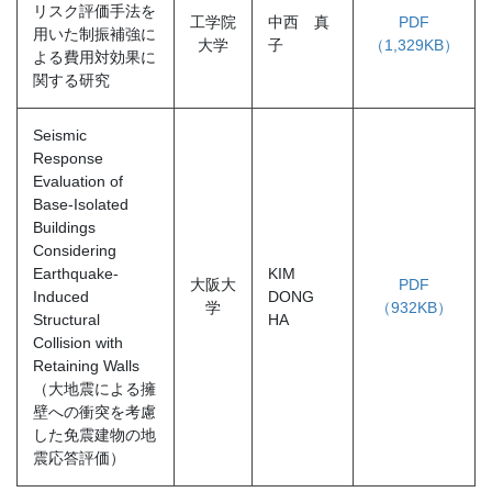
リスク評価手法を
工学院
中西 真
PDF
用いた制振補強に
大学
子
（1,329KB）
よる費用対効果に
関する研究
Seismic
Response
Evaluation of
Base-Isolated
Buildings
Considering
Earthquake-
KIM
大阪大
PDF
Induced
DONG
学
（932KB）
Structural
HA
Collision with
Retaining Walls
（大地震による擁
壁への衝突を考慮
した免震建物の地
震応答評価）