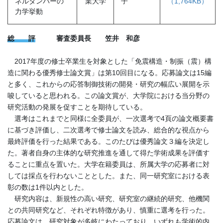
ネルダンパーの
業大学
子
（1,764KB）
力学挙動
総 評
審査委員長 笠井 和彦
2017年度の修士卒業生を対象とした「免震構造・制振（震）構
造に関わる優秀修士論文賞」は第10回目になる。応募論文は15編
と多く、これからの応答制御技術の開発・研究の幅広い展開を示
唆していると思われる。この論文賞が、大学院における当分野の
研究活動の発展を促すことを期待している。
選考はこれまでと同様に全委員が、一次選考で4頁の論文概要書
に基づき評価し、二次選考で修士論文を読み、総合的な視点から
最終評価を行った結果である。このたびは優秀論文３編を決定し
た。著者自身の主体的な研究推進を通して得た学術成果を評価す
ることに重点を置いた。大学在籍委員は、所属大学の応募者に対
しては採点を行わないこととした。また、同一研究室における表
彰の数は1件以内とした。
研究内容は、新規性の高い研究、研究室の継続的研究、他機関
との共同研究など、それぞれ特徴があり、慎重に選考を行った。
応募論文は、研究対象が多岐にわたっており、いずれも学術的内