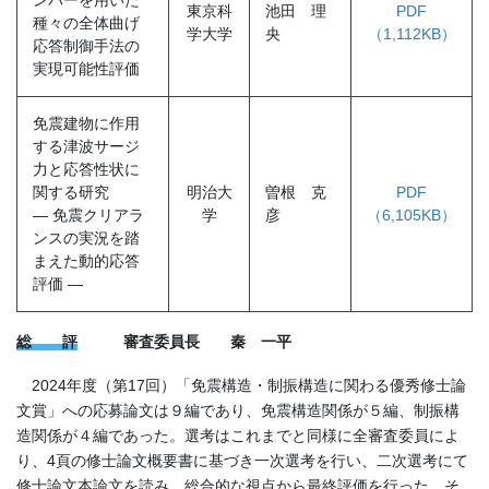
東京科
池田 理
PDF
種々の全体曲げ
学大学
央
（1,112KB）
応答制御手法の
実現可能性評価
免震建物に作用
する津波サージ
力と応答性状に
関する研究
明治大
曽根 克
PDF
― 免震クリアラ
学
彦
（6,105KB）
ンスの実況を踏
まえた動的応答
評価 ―
総 評
審査委員長 秦 一平
2024年度（第17回）「免震構造・制振構造に関わる優秀修士論
文賞」への応募論文は９編であり、免震構造関係が５編、制振構
造関係が４編であった。選考はこれまでと同様に全審査委員によ
り、4頁の修士論文概要書に基づき一次選考を行い、二次選考にて
修士論文本論文を読み、総合的な視点から最終評価を行った。そ