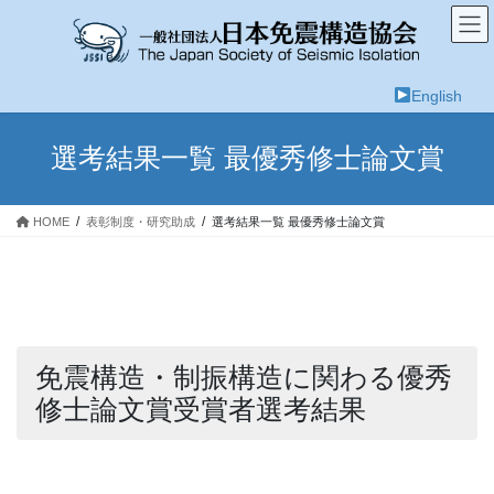
コ
ナ
ン
ビ
テ
ゲ
ン
ー
English
ツ
シ
へ
ョ
ス
ン
選考結果一覧 最優秀修士論文賞
キ
に
ッ
移
プ
動
HOME
表彰制度・研究助成
選考結果一覧 最優秀修士論文賞
免震構造・制振構造に関わる優秀
修士論文賞受賞者選考結果