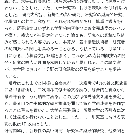
置いた。大学在籍委員は、所属大学の応募者に対しては採点を行
わないこととした。また、同一研究室における表彰の数は1件以内
とした。 研究内容は、新規性の高い研究、研究室の継続的研究、
他機関との共同研究など、それぞれ特徴があり、慎重に選考を行
った。応募論文はいずれも学術的内容並びに論文完成度のレベル
が高く、残念ながら選定外となった論文も、研究への真摯な取組
みが感じられる内容であった。本賞が、若手構造技術者・研究者
の免制振への関心を高める一助となるよう願っている。は第10回
目になる。応募論文は15編と多く、これからの応答制御技術の開
発・研究の幅広い展開を示唆していると思われる。この論文賞
が、大学院における当分野の研究活動の発展を促すことを期待し
ている。
選考はこれまでと同様に全委員が、一次選考で4頁の論文概要書
に基づき評価し、二次選考で修士論文を読み、総合的な視点から
最終評価を行った結果である。このたびは優秀論文３編を決定し
た。著者自身の主体的な研究推進を通して得た学術成果を評価す
ることに重点を置いた。大学在籍委員は、所属大学の応募者に対
しては採点を行わないこととした。また、同一研究室における表
彰の数は1件以内とした。
研究内容は、新規性の高い研究、研究室の継続的研究、他機関と