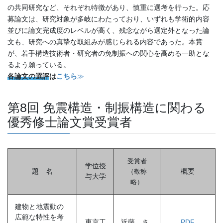
の共同研究など、それぞれ特徴があり、慎重に選考を行った。応
募論文は、研究対象が多岐にわたっており、いずれも学術的内容
並びに論文完成度のレベルが高く、残念ながら選定外となった論
文も、研究への真摯な取組みが感じられる内容であった。本賞
が、若手構造技術者・研究者の免制振への関心を高める一助とな
るよう願っている。
各論文の選評
は
こちら
≫
第8回 免震構造・制振構造に関わる
優秀修士論文賞受賞者
受賞者
学位授
題 名
概要
（敬称
与大学
略
）
建物と地震動の
広範な特性を考
東京工
近藤 さ
PDF