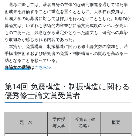
選考に際しては、著者自身の主体的な研究推進を通して得た学
術成果を評価することに重点を置くとともに、大学在籍委員は、
所属大学の応募者に対しては採点を行わないこととした。9編の応
募論文は、いずれも学術的内容並びに論文完成度のレベルが高い
ものであった。残念ながら選定外となった論文も、研究への真摯
な取組みが感じられる内容であった。
本賞が、免震構造・制振構造に関わる修士論文数の増加と、若
手構造技術者および研究者の免震・制振構造への関心を高める一
助となることを願っている。
各論文の選評
は
こちら
≫
第14回 免震構造・制振構造に関わる
優秀修士論文賞受賞者
学位授
受賞者（敬
題 名
概要
与大学
称略
）