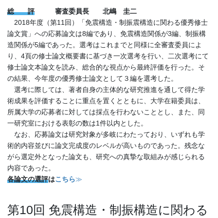
総 評
審査委員長 北嶋 圭二
2018年度（第11回）「免震構造・制振震構造に関わる優秀修士
論文賞」への応募論文は8編であり、免震構造関係が3編、制振構
造関係が5編であった。選考はこれまでと同様に全審査委員によ
り、4頁の修士論文概要書に基づき一次選考を行い、二次選考にて
修士論文本論文を読み、総合的な視点から最終評価を行った。そ
の結果、今年度の優秀修士論文として３編を選考した。
選考に際しては、著者自身の主体的な研究推進を通して得た学
術成果を評価することに重点を置くとともに、大学在籍委員は、
所属大学の応募者に対しては採点を行わないこととし、また、同
一研究室における表彰の数は1件以内とした。
なお、応募論文は研究対象が多岐にわたっており、いずれも学
術的内容並びに論文完成度のレベルが高いものであった。残念な
がら選定外となった論文も、研究への真摯な取組みが感じられる
内容であった。
各論文の選評
は
こちら
≫
第10回 免震構造・制振構造に関わる