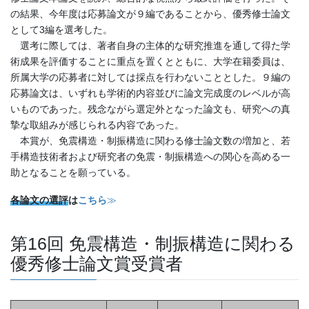
の結果、今年度は応募論文が９編であることから、優秀修士論文
として3編を選考した。
選考に際しては、著者自身の主体的な研究推進を通して得た学
術成果を評価することに重点を置くとともに、大学在籍委員は、
所属大学の応募者に対しては採点を行わないこととした。９編の
応募論文は、いずれも学術的内容並びに論文完成度のレベルが高
いものであった。残念ながら選定外となった論文も、研究への真
摯な取組みが感じられる内容であった。
本賞が、免震構造・制振構造に関わる修士論文数の増加と、若
手構造技術者および研究者の免震・制振構造への関心を高める一
助となることを願っている。
各論文の選評
は
こちら
≫
第16回 免震構造・制振構造に関わる
優秀修士論文賞受賞者