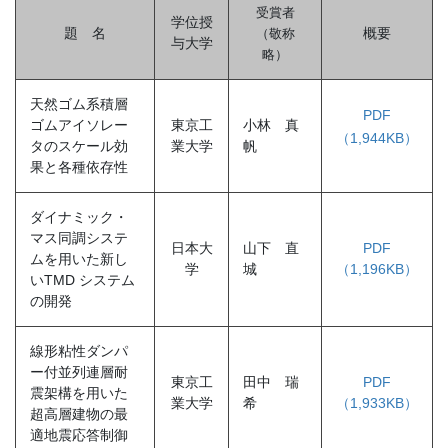
受賞者
学位授
題 名
概要
（敬称
与大学
略
）
天然ゴム系積層
PDF
ゴムアイソレー
東京工
小林 真
（1,944KB）
タのスケール効
業大学
帆
果と各種依存性
ダイナミック・
マス同調システ
日本大
山下 直
PDF
ムを用いた新し
学
城
（1,196KB）
いTMD システム
の開発
線形粘性ダンパ
ー付並列連層耐
東京工
田中 瑞
PDF
震架構を用いた
業大学
希
（1,933KB）
超高層建物の最
適地震応答制御