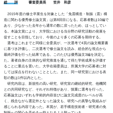
総 評
審査委員長 笠井 和彦
2015年度の修士卒業生を対象とした「免震構造・制振（震）構
造に関わる優秀修士論文賞」は第8回目になる。応募者数は10編で
あり、少なかった去年から通常の数に戻ったため、ほっとしてい
る。本論文賞により、大学院における当分野の研究活動の発展を
促すことを目指しており、今後のより多くの応募を期待する。
選考はこれまでと同様に全委員が、一次選考で4頁の論文概要書
に基づき評価し、二次選考で修士論文を読み、総合的な視点から
最終評価を行った結果である。このたびは優秀論文3編を決定し
た。著者自身の主体的な研究推進を通して得た学術成果を評価す
ることに重点を置いた。大学在籍委員は、所属大学の応募者に対
しては採点を行わないこととした。また、同一研究室における表
彰の数は1件以内とした。
研究内容は、新規性の高い研究、研究室の継続的研究、他機関
との共同研究など、それぞれ特徴があり、慎重に選考を行った。
応募論文はいずれも学術的内容並びに論文完成度のレベルが高
く、残念ながら選定外となった論文も、研究への真摯な取組みが
感じられる内容であった。本賞が、若手構造技術者・研究者の免
制振への関心を高める一助となるよう願っている。