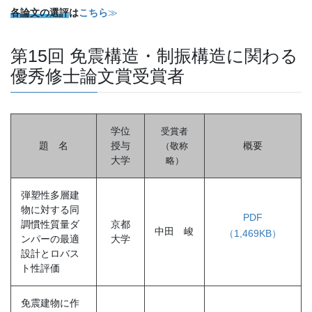
各論文の選評
は
こちら
≫
第15回 免震構造・制振構造に関わる
優秀修士論文賞受賞者
学位
受賞者
題 名
授与
概要
（敬称
大学
略
）
弾塑性多層建
物に対する同
PDF
調慣性質量ダ
京都
中田 峻
（1,469KB）
ンパーの最適
大学
設計とロバス
ト性評価
免震建物に作