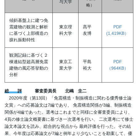
与大学
略
）
傾斜基盤上に建つ免
震建物の観測と解析
東京理
髙平
PDF
に基づく上部構造の
科大学
友博
(1,419KB）
捩れ振動特性
観測記録に基づく２
棟連結型超高層免震
東京工
平島
PDF
建物の風応答挙動の
業大学
裕大
（964KB）
分析
総 評
審査委員長 北嶋 圭二
2020年度（第13回）「免震構造・制振構造に関わる優秀修士論
文賞」への応募論文は7編であり、 免震構造関係が3編、制振構造
関係が4編であった。選考はこれまでと同様に全審査委員により、
4頁の修士論文概要書に基づき一次選考を行い、 二次選考にて修士
論文本論文を読み、総合的な視点から 最終評価を行った。その結
果、今年度は応募論文が7編と例年より少ないことを勘案して、優