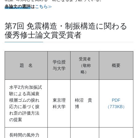
各論文の選評
は
こちら
≫
第7回 免震構造・制振構造に関わる
優秀修士論文賞受賞者
受賞者
学位授
題 名
概要
（敬称
与大学
略
）
水平2方向加振試
験による高減衰
積層ゴムの捩れ
東京理
柿沼 貴
PDF
応力に基づく捩
科大学
博
（773KB）
れ歪の評価方法
の提案
長時間の風外力