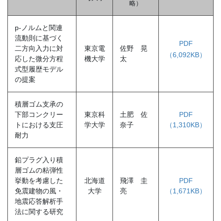
略
）
p-ノルムと関連
流動則に基づく
PDF
二方向入力に対
東京電
佐野 晃
（6,092KB）
応した微分方程
機大学
太
式型履歴モデル
の提案
積層ゴム支承の
下部コンクリー
東京科
土肥 佐
PDF
トにおける支圧
学大学
奈子
（1,310KB）
耐力
鉛プラグ入り積
層ゴムの粘弾性
挙動を考慮した
北海道
飛澤 圭
PDF
免震建物の風・
大学
亮
（1,671KB）
地震応答解析手
法に関する研究