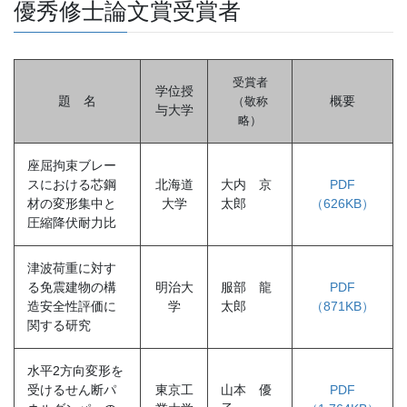
優秀修士論文賞受賞者
受賞者
学位授
題 名
概要
（敬称
与大学
略
）
座屈拘束ブレー
スにおける芯鋼
北海道
大内 京
PDF
材の変形集中と
大学
太郎
（626KB）
圧縮降伏耐力比
津波荷重に対す
る免震建物の構
明治大
服部 龍
PDF
造安全性評価に
学
太郎
（871KB）
関する研究
水平2方向変形を
受けるせん断パ
東京工
山本 優
PDF