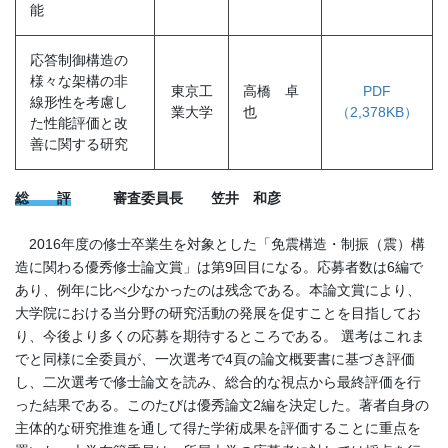
能
応答制御構造の
様々な架構の非
東京工
高橋 卓
PDF
線形性を考慮し
業大学
也
（2,378KB）
た性能評価と改
善に関する研究
総 評
審査委員長 笠井 和彦
2016年度の修士卒業生を対象とした「免震構造・制振（震）構
造に関わる優秀修士論文賞」は第9回目になる。応募者数は6編で
あり、例年に比べ少なかったのは残念である。本論文賞により、
大学院における当分野の研究活動の発展を促すことを目指してお
り、今後より多くの応募を期待するところである。 選考はこれま
でと同様に全委員が、一次選考で4頁の論文概要書に基づき評価
し、二次選考で修士論文を読み、総合的な視点から最終評価を行
った結果である。このたびは優秀論文2編を決定した。著者自身の
主体的な研究推進を通して得た学術成果を評価することに重点を