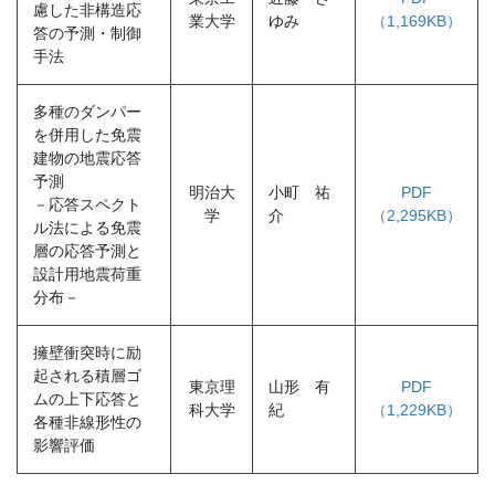
慮した非構造応
業大学
ゆみ
（1,169KB）
答の予測・制御
手法
多種のダンパー
を併用した免震
建物の地震応答
予測
明治大
小町 祐
PDF
－応答スペクト
学
介
（2,295KB）
ル法による免震
層の応答予測と
設計用地震荷重
分布－
擁壁衝突時に励
起される積層ゴ
東京理
山形 有
PDF
ムの上下応答と
科大学
紀
（1,229KB）
各種非線形性の
影響評価