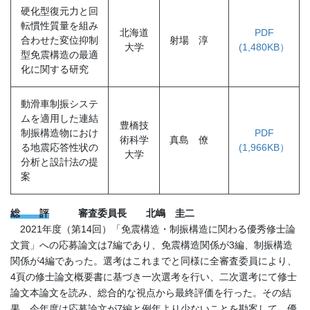
硬化型復元力と回
転慣性質量を組み
北海道
PDF
合わせた変位抑制
射場 淳
大学
(1,480KB）
型免震構造の最適
化に関する研究
動滑車制振システ
ムを適用した連結
豊橋技
制振構造物におけ
PDF
術科学
真島 僚
る地震応答性状の
(1,966KB）
大学
分析と設計法の提
案
総 評
審査委員長 北嶋 圭二
2021年度（第14回）「免震構造・制振構造に関わる優秀修士論
文賞」への応募論文は7編であり、免震構造関係が3編、制振構造
関係が4編であった。選考はこれまでと同様に全審査委員により、
4頁の修士論文概要書に基づき一次選考を行い、二次選考にて修士
論文本論文を読み、総合的な視点から最終評価を行った。その結
果、今年度は応募論文が7編と例年より少ないことを勘案して、優