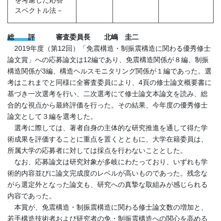
を考慮した応答
スペクトル法－
総 評
審査委員長 北嶋 圭二
2019年度（第12回）「免震構造・制振震構造に関わる優秀修士
論文賞」への応募論文は12編であり、免震構造関係が８編、制振
構造関係が3編、構造ヘルスモニタリング関係が１編であった。選
考はこれまでと同様に全審査委員により、4頁の修士論文概要書に
基づき一次選考を行い、二次選考にて修士論文本論文を読み、総
合的な視点から最終評価を行った。その結果、今年度の優秀修士
論文として３編を選考した。
選考に際しては、著者自身の主体的な研究推進を通して得た学
術成果を評価することに重点を置くとともに、大学在籍委員は、
所属大学の応募者に対しては採点を行わないこととした。
なお、応募論文は研究対象が多岐にわたっており、いずれも学
術的内容並びに論文完成度のレベルが高いものであった。残念な
がら選定外となった論文も、研究への真摯な取組みが感じられる
内容であった。
本賞が、免震構造・制振震構造に関わる修士論文数の増加と、
若手構造技術者および研究者の免・制振震構造への関心を高める