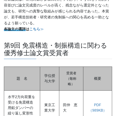
容並びに論文完成度のレベルが高く、残念ながら選定外となった
論文も、研究への真摯な取組みが感じられる内容であった。本賞
が、若手構造技術者・研究者の免制振への関心を高める一助とな
るよう願っている。
各論文の選評
は
こちら
≫
第9回 免震構造・制振構造に関わる
優秀修士論文賞受賞者
受賞者
学位授
題 名
概要
（敬称
与大学
略
）
水平2方向荷重を
受ける免震構造
東京工
田仲 恵
PDF
用鉛ダンパーの
業大学
大
（989KB）
繰り返し変形性