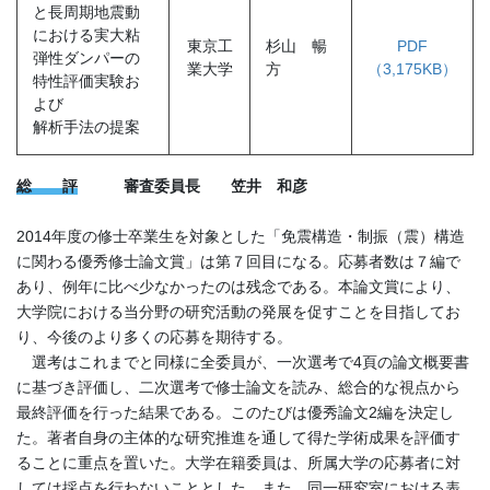
と長周期地震動
における実大粘
東京工
杉山 暢
PDF
弾性ダンパーの
業大学
方
（3,175KB）
特性評価実験お
よび
解析手法の提案
総 評
審査委員長 笠井 和彦
2014年度の修士卒業生を対象とした「免震構造・制振（震）構造
に関わる優秀修士論文賞」は第７回目になる。応募者数は７編で
あり、例年に比べ少なかったのは残念である。本論文賞により、
大学院における当分野の研究活動の発展を促すことを目指してお
り、今後のより多くの応募を期待する。
選考はこれまでと同様に全委員が、一次選考で4頁の論文概要書
に基づき評価し、二次選考で修士論文を読み、総合的な視点から
最終評価を行った結果である。このたびは優秀論文2編を決定し
た。著者自身の主体的な研究推進を通して得た学術成果を評価す
ることに重点を置いた。大学在籍委員は、所属大学の応募者に対
しては採点を行わないこととした。また、同一研究室における表