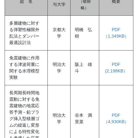
題 名
概要
（敬称
与大学
略
）
多層建物に対す
る弾塑性極限外
京都大
明橋 弘
PDF
乱法とダンパー
学
樹
（1,349KB）
最適設計法
免震建物に作用
する津波荷重に
明治大
阪上 雄
PDF
関する水理模型
学
斗
(2,198KB）
実験
長周期長時間地
震動に対する免
震建物の地震応
答予測－鉛プラ
明治大
谷本 満
PDF
グ挿入型積層ゴ
学
里菜
（4,930KB）
ムの繰返し変形
による特性変化