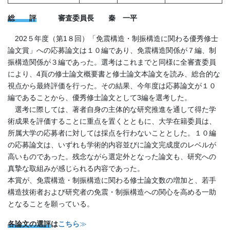
総 評
審査委員長 秦 一平
202５年度（第1８回）「免震構造・制振構造に関わる優秀修士
論文賞」への応募論文は１０編であり、免震構造関係が７編、制
振構造関係が３編であった。選考はこれまでと同様に全審査委員
により、4頁の修士論文概要書と修士論文本論文を読み、総合的な
視点から最終評価を行った。その結果、今年度は応募論文が１０
編であることから、優秀修士論文として3編を選考した。
選考に際しては、著者自身の主体的な研究推進を通して得た学
術成果を評価することに重点を置くとともに、大学在籍委員は、
所属大学の応募者に対しては採点を行わないこととした。１０編
の応募論文は、いずれも学術的内容並びに論文完成度のレベルが
高いものであった。残念ながら選定外となった論文も、研究への
真摯な取組みが感じられる内容であった。
本賞が、免震構造・制振構造に関わる修士論文数の増加と、若手
構造技術者および研究者の免震・制振構造への関心を高める一助
となることを願っている。
各論文の選評
は
こちら
≫