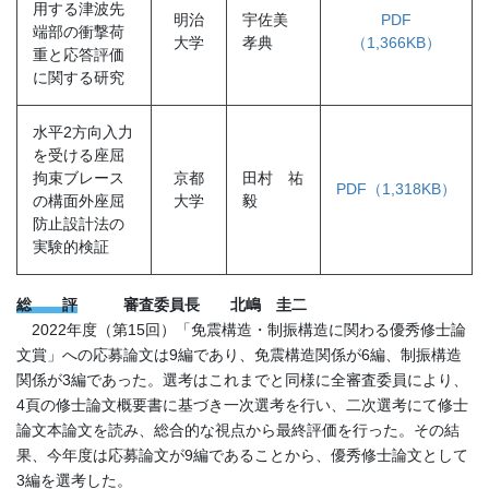
用する津波先
明治
宇佐美
PDF
端部の衝撃荷
大学
孝典
（1,366KB）
重と応答評価
に関する研究
水平2方向入力
を受ける座屈
拘束ブレース
京都
田村 祐
PDF（1,318KB）
の構面外座屈
大学
毅
防止設計法の
実験的検証
総 評
審査委員長 北嶋 圭二
2022年度（第15回）「免震構造・制振構造に関わる優秀修士論
文賞」への応募論文は9編であり、免震構造関係が6編、制振構造
関係が3編であった。選考はこれまでと同様に全審査委員により、
4頁の修士論文概要書に基づき一次選考を行い、二次選考にて修士
論文本論文を読み、総合的な視点から最終評価を行った。その結
果、今年度は応募論文が9編であることから、優秀修士論文として
3編を選考した。