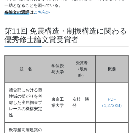
一助となることを願っている。
各論文の選評
は
こちら
≫
第11回 免震構造・制振構造に関わる
優秀修士論文賞受賞者
受賞者
学位授
題 名
概要
（敬称
与大学
略
）
接合部における塑
性域の拡がりを考
東京工
友枝 勝
PDF
慮した座屈拘束ブ
業大学
登
（1,272KB）
レースの機構安定
性
既存超高層建築の