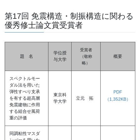
第17回 免震構造・制振構造に関わる
優秀修士論文賞受賞者
受賞者
学位授
題 名
概要
（敬称
与大学
略
）
スペクトルモー
ダル法を用いた
弾性すべり支承
PDF
東京科
を有する超高層
立元 拓
（1,352KB）
学大学
免震建物に作用
する組合せ風荷
重の評価
同調粘性マスダ
ンパーを用いた