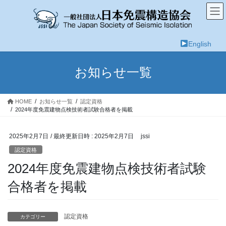
コ
ナ
ン
ビ
テ
ゲ
ン
ー
English
ツ
シ
へ
ョ
ス
ン
お知らせ一覧
キ
に
ッ
移
プ
動
HOME
お知らせ一覧
認定資格
2024年度免震建物点検技術者試験合格者を掲載
2025年2月7日
/ 最終更新日時 :
2025年2月7日
jssi
認定資格
2024年度免震建物点検技術者試験
合格者を掲載
認定資格
カテゴリー