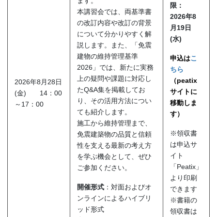
ます。
限：
本講習会では、両基準書
2026
年8
の改訂内容や改訂の背景
月19
日
について分かりやすく解
(水
)
説します。また、「免震
建物の維持管理基準
申込は
こ
2026」では、新たに実務
ちら
上の疑問や課題に対応し
（peatix
2026年8月28日
たQ&A集を掲載してお
サイトに
(金) 14：00
り、その活用方法につい
移動しま
～17：00
ても紹介します。
す）
施工から維持管理まで、
※領収書
免震建築物の品質と信頼
は申込サ
性を支える最新の考え方
イト
を学ぶ機会として、ぜひ
「Peatix」
ご参加ください。
より印刷
開催形式
：対面およびオ
できます
ンラインによるハイブリ
※書籍の
ッド形式
領収書は