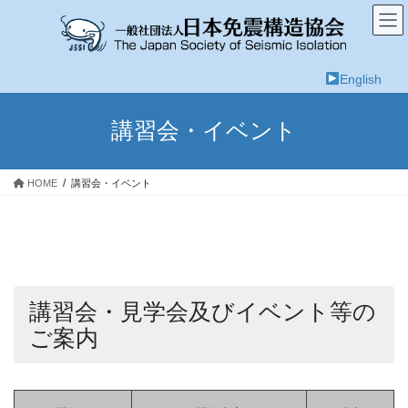
コ
ナ
ン
ビ
テ
ゲ
ン
ー
English
ツ
シ
へ
ョ
ス
ン
講習会・イベント
キ
に
ッ
移
プ
動
HOME
講習会・イベント
講習会・見学会及びイベント等の
ご案内