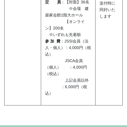
定 員
：【対面】36名
送付時に
※会場 建
同封いた
築家会館1階大ホール
します
【オンライ
ン】200名
※いずれも先着順
参 加 費
：JSSI会員（法
人・個人）：4,000円（税
込）
JSCA会員
（個人） ：4,000円
（税込）
上記会員以外
：6,000円（税
込）