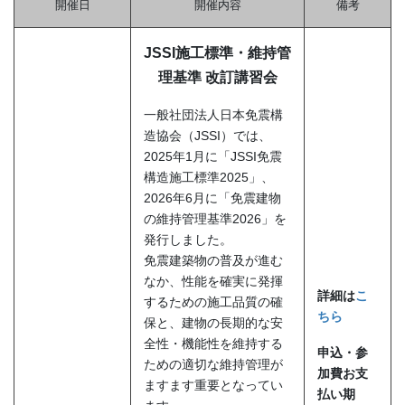
開催日
開催内容
備考
JSSI施工標準・維持管
理基準 改訂講習会
一般社団法人日本免震構
造協会（JSSI）では、
2025年1月に「JSSI免震
構造施工標準2025」、
2026年6月に「免震建物
の維持管理基準2026」を
発行しました。
免震建築物の普及が進む
なか、性能を確実に発揮
詳細は
こ
するための施工品質の確
ちら
保と、建物の長期的な安
全性・機能性を維持する
申込・参
ための適切な維持管理が
加費お支
ますます重要となってい
払い期