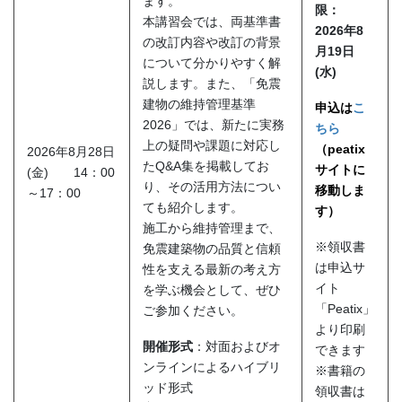
ます。
限：
本講習会では、両基準書
2026
年8
の改訂内容や改訂の背景
月19
日
について分かりやすく解
(水
)
説します。また、「免震
建物の維持管理基準
申込は
こ
2026」では、新たに実務
ちら
上の疑問や課題に対応し
（peatix
2026年8月28日
たQ&A集を掲載してお
サイトに
(金) 14：00
り、その活用方法につい
移動しま
～17：00
ても紹介します。
す）
施工から維持管理まで、
※領収書
免震建築物の品質と信頼
は申込サ
性を支える最新の考え方
イト
を学ぶ機会として、ぜひ
「Peatix」
ご参加ください。
より印刷
開催形式
：対面およびオ
できます
ンラインによるハイブリ
※書籍の
ッド形式
領収書は