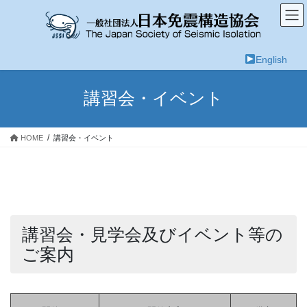
コ
ナ
ン
ビ
テ
ゲ
ン
ー
English
ツ
シ
へ
ョ
ス
ン
講習会・イベント
キ
に
ッ
移
プ
動
HOME
講習会・イベント
講習会・見学会及びイベント等の
ご案内