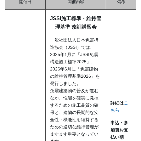
開催日
開催内容
備考
JSSI施工標準・維持管
理基準 改訂講習会
一般社団法人日本免震構
造協会（JSSI）では、
2025年1月に「JSSI免震
構造施工標準2025」、
2026年6月に「免震建物
の維持管理基準2026」を
発行しました。
免震建築物の普及が進む
なか、性能を確実に発揮
詳細は
こ
するための施工品質の確
ちら
保と、建物の長期的な安
全性・機能性を維持する
申込・参
ための適切な維持管理が
加費お支
ますます重要となってい
払い期