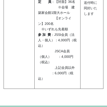
定 員
：【対面】36名
送付時に
※会場 建
同封いた
築家会館1階大ホール
します
【オンライ
ン】200名
※いずれも先着順
参 加 費
：JSSI会員（法
人・個人）：4,000円（税
込）
JSCA会員
（個人） ：4,000円
（税込）
上記会員以外
：6,000円（税
込）