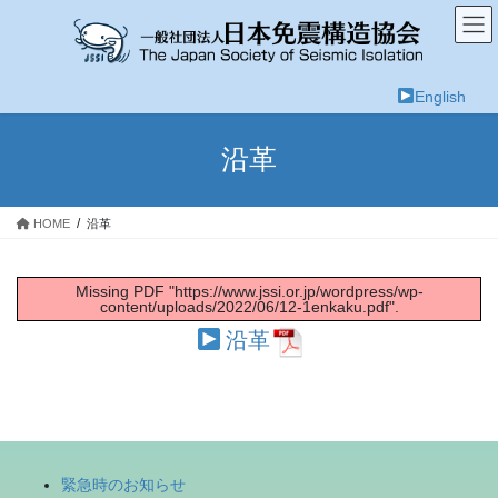
コ
ナ
ン
ビ
テ
ゲ
ン
ー
English
ツ
シ
へ
ョ
ス
ン
沿革
キ
に
ッ
移
プ
動
HOME
沿革
Missing PDF "https://www.jssi.or.jp/wordpress/wp-
content/uploads/2022/06/12-1enkaku.pdf".
沿革
緊急時のお知らせ