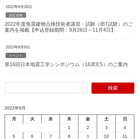
2022年9月26日
認定資格
2022年度免震建物点検技術者講習・試験（IBT試験）のご
案内を掲載【申込登録期間：9月26日～11月4日】
2022年9月9日
イベント
第16回日本地震工学シンポジウム（16JEES）のご案内
検索
2022年9月
月
火
水
木
金
土
日
1
2
3
4
5
6
7
8
9
10
11