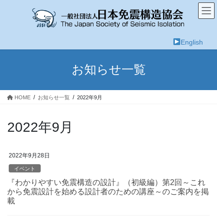
コ
ナ
ン
ビ
テ
ゲ
ン
ー
English
ツ
シ
へ
ョ
ス
ン
お知らせ一覧
キ
に
ッ
移
プ
動
HOME
お知らせ一覧
2022年9月
2022年9月
2022年9月28日
イベント
『わかりやすい免震構造の設計』（初級編）第2回～これ
から免震設計を始める設計者のための講座～のご案内を掲
載