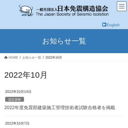
コ
ナ
ン
ビ
テ
ゲ
ン
ー
English
ツ
シ
へ
ョ
ス
ン
お知らせ一覧
キ
に
ッ
移
プ
動
HOME
お知らせ一覧
2022年10月
2022年10月
2022年10月14日
認定資格
2022年度免震部建築施工管理技術者試験合格者を掲載
2022年10月7日