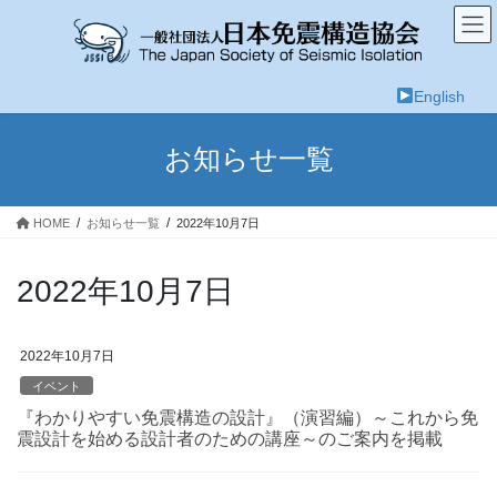
コ
ナ
ン
ビ
テ
ゲ
ン
ー
English
ツ
シ
へ
ョ
ス
ン
お知らせ一覧
キ
に
ッ
移
プ
動
HOME
お知らせ一覧
2022年10月7日
2022年10月7日
2022年10月7日
イベント
『わかりやすい免震構造の設計』（演習編）～これから免
震設計を始める設計者のための講座～のご案内を掲載