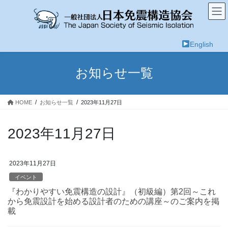
コ
ナ
ン
ビ
テ
ゲ
ン
ー
English
ツ
シ
へ
ョ
ス
ン
お知らせ一覧
キ
に
ッ
移
プ
動
HOME
お知らせ一覧
2023年11月27日
2023年11月27日
2023年11月27日
イベント
『わかりやすい免震構造の設計』（初級編）第2回～これ
から免震設計を始める設計者のための講座～のご案内を掲
載