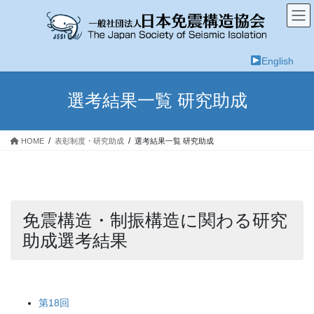
コ
ナ
ン
ビ
テ
ゲ
ン
ー
English
ツ
シ
へ
ョ
ス
ン
選考結果一覧 研究助成
キ
に
ッ
移
プ
動
HOME
表彰制度・研究助成
選考結果一覧 研究助成
免震構造・制振構造に関わる研究
助成選考結果
第18回