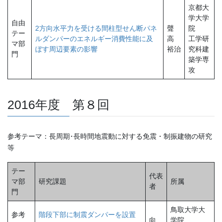
京都大
学大学
自由
2方向水平力を受ける間柱型せん断パネ
聲
院
テー
ルダンパーのエネルギー消費性能に及
高
工学研
マ部
ぼす周辺要素の影響
裕治
究科建
門
築学専
攻
2016年度 第８回
参考テーマ：長周期･長時間地震動に対する免震・制振建物の研究
等
テー
代表
マ部
研究課題
所属
者
門
鳥取大学大
参考
階段下部に制震ダンパーを設置
向
学院