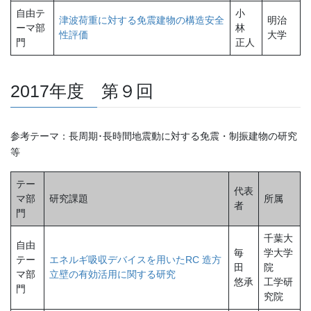
自由テ
小
津波荷重に対する免震建物の構造安全
明治
ーマ部
林
性評価
大学
門
正人
2017年度 第９回
参考テーマ：長周期･長時間地震動に対する免震・制振建物の研究
等
テー
代表
マ部
研究課題
所属
者
門
千葉大
自由
毎
学大学
テー
エネルギ吸収デバイスを用いたRC 造方
田
院
マ部
立壁の有効活用に関する研究
悠承
工学研
門
究院