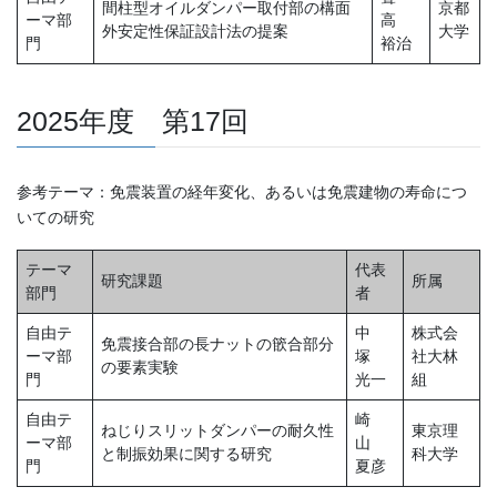
間柱型オイルダンパー取付部の構面
京都
ーマ部
高
外安定性保証設計法の提案
大学
門
裕治
2025年度 第17回
参考テーマ：免震装置の経年変化、あるいは免震建物の寿命につ
いての研究
テーマ
代表
研究課題
所属
部門
者
自由テ
中
株式会
免震接合部の長ナットの篏合部分
ーマ部
塚
社大林
の要素実験
門
光一
組
自由テ
崎
ねじりスリットダンパーの耐久性
東京理
ーマ部
山
と制振効果に関する研究
科大学
門
夏彦