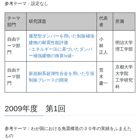
参考テーマ：設定なし
テーマ
代表
研究課題
所属
部門
者
履歴型ダンパーを用いた制振補強
自由テ
小
建物の耐震性能評価
明治大学
ーマ部
林
−エネルギー法に基づいたダンパ
理工学部
門
正人
ー補強建物の換算Is値−
京都大学
自由テ
荒
新規銅系超弾性合金を用いた引張
大学院
ーマ部
木
制振ブレースの開発
工学研究
門
慶一
科
2009年度 第1回
参考テーマ：わが国における免震構造の３０年の実績をふまえた
もの