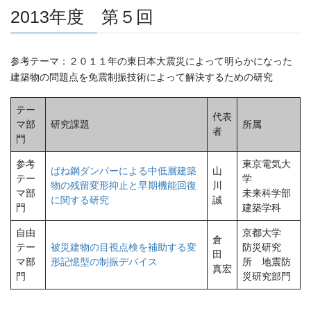
2013年度 第５回
参考テーマ：２０１１年の東日本大震災によって明らかになった
建築物の問題点を免震制振技術によって解決するための研究
テー
代表
マ部
研究課題
所属
者
門
参考
東京電気大
ばね鋼ダンパーによる中低層建築
山
テー
学
物の残留変形抑止と早期機能回復
川
マ部
未来科学部
に関する研究
誠
門
建築学科
自由
京都大学
倉
テー
被災建物の目視点検を補助する変
防災研究
田
マ部
形記憶型の制振デバイス
所 地震防
真宏
門
災研究部門