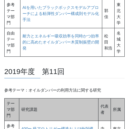
参考
東
AIを用いたブラックボックスモデルアプロ
テー
郭
北
ーチによる粘弾性ダンパー構成則モデル化
マ部
佳
大
手法
門
学
自由
名
耐力とエネルギー吸収効率を同時かつ効率
松
テー
城
的に高めたオイルダンパー木質制振壁の開
田
マ部
大
発
和浩
門
学
2019年度 第11回
参考テーマ：オイルダンパーの利用方法に関する研究
テー
代表
マ部
研究課題
所属
者
門
参考
400m 級アウトリガー構造および外殻構
寺
東京