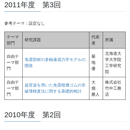
2011年度 第3回
参考テーマ：設定なし
テーマ
代表
研究課題
所属
部門
者
北海道大
自由テ
菊
免震部材の多軸連成力学モデルの
学大学院
ーマ部
地
開発
工学研究
門
優
院
自由テ
大
株式会社
超音波を用いた免震積層ゴムの非
ーマ部
畑
竹中工務
破壊検査法に関する基礎的検討
門
勝人
店
2010年度 第2回