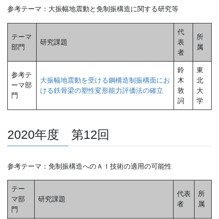
参考テーマ：大振幅地震動と免制振構造に関する研究等
代
テーマ
所
研究課題
表
部門
属
者
鈴
東
参考テ
大振幅地震動を受ける鋼構造制振構面にお
木
北
ーマ部
ける鉄骨梁の塑性変形能力評価法の確立
敦
大
門
詞
学
2020年度 第12回
参考テーマ：免制振構造へのＡＩ技術の適用の可能性
テー
代表
所
マ部
研究課題
者
属
門