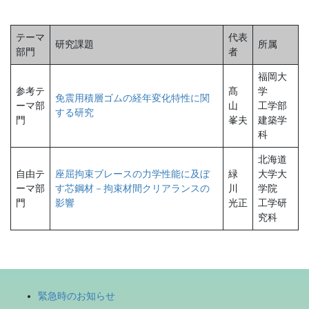
テーマ
代表
研究課題
所属
部門
者
福岡大
参考テ
髙
学
免震用積層ゴムの経年変化特性に関
ーマ部
山
工学部
する研究
門
峯夫
建築学
科
北海道
自由テ
座屈拘束ブレースの力学性能に及ぼ
緑
大学大
ーマ部
す芯鋼材－拘束材間クリアランスの
川
学院
門
影響
光正
工学研
究科
緊急時のお知らせ