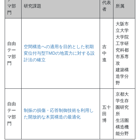
代表
マ部
研究課題
所属
者
門
大阪市
立大学
大学院
自由
工学研
空間構造への適用を目的とした初期
吉
テー
究科都
変位付与型TMDの地震力に対する設
中
マ部
市系専
計法の確立
進
門
攻
建築構
造学分
野
京都大
学生存
自由
五十
圏研究
テー
制振の損傷・応答制御技術を利用し
田
所
マ部
た開放的な木質構造の最適化
博
生活圏
門
構造機
能分野