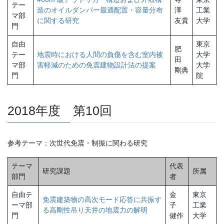
テー
造のオイルダンパー最適配置・容量分布
澤
工業
マ部
に関する研究
友貴
大学
門
自由
東京
肥
テー
地震時における人間の負傷を含む室内被
大学
田
マ部
害軽減のための免震建物設計法の提案
大学
剛典
門
院
2018年度 第10回
参考テーマ：次世代免震・制振に関わる研究
テーマ
代表
研究課題
所属
部門
者
自由テ
金
東京
免震建築物の高次モード応答に共振す
ーマ部
子
工業
る高剛性吊り天井の地震力の解明
門
健作
大学