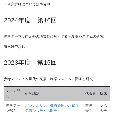
※研究詳細については準備中
2024年度 第16回
参考テーマ：想定外の地震動に対応する免制振システムの研究
該当研究なし
2023年度 第15回
参考テーマ：次世代の免震・制振システムに関する研究
テーマ部
研究課題
代表者
所属
門
参考テー
パラレルリンク機構を用いた鉛直
富澤
明治
マ部門
免震システムの開発
徹弥
大学