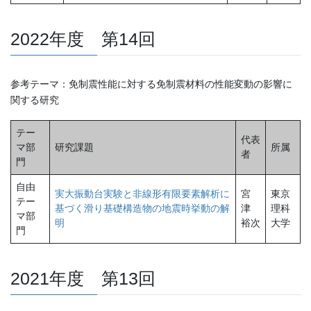
2022年度 第14回
参考テーマ：免制震性能に対する免制震材料の性能変動の影響に
関する研究
テー
代表
マ部
研究課題
所属
者
門
自由
実大振動台実験と非線形有限要素解析に
宮
東京
テー
基づく滑り基礎構造物の地震時挙動の解
津
理科
マ部
明
裕次
大学
門
2021年度 第13回