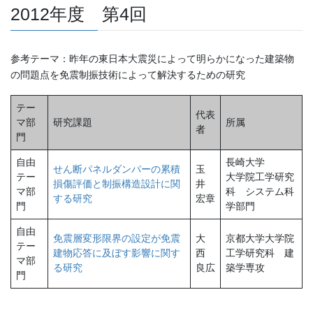
2012年度 第4回
参考テーマ：昨年の東日本大震災によって明らかになった建築物
の問題点を免震制振技術によって解決するための研究
テー
代表
マ部
研究課題
所属
者
門
自由
長崎大学
せん断パネルダンパーの累積
玉
テー
大学院工学研究
損傷評価と制振構造設計に関
井
マ部
科 システム科
する研究
宏章
門
学部門
自由
免震層変形限界の設定が免震
大
京都大学大学院
テー
建物応答に及ぼす影響に関す
西
工学研究科 建
マ部
る研究
良広
築学専攻
門