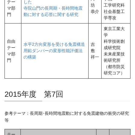
テー
した
坊
工学研究科
マ部
寺院山門の長周期・長時間地震
恭介
社会基盤工
門
動に対する応答に関する研究
学専攻
東京工業大
学
自由
科学技術創
水平2方向変形を受ける免震構造
吉
テー
成研究院
用鉛ダンパーの変形性能評価法
敷
マ部
未来産業技
の構築
祥一
門
術研究所
（都市防災
研究コア）
2015年度 第7回
参考テーマ：長周期･長時間地震動に対する免震建物の衝突の研究
等
テー