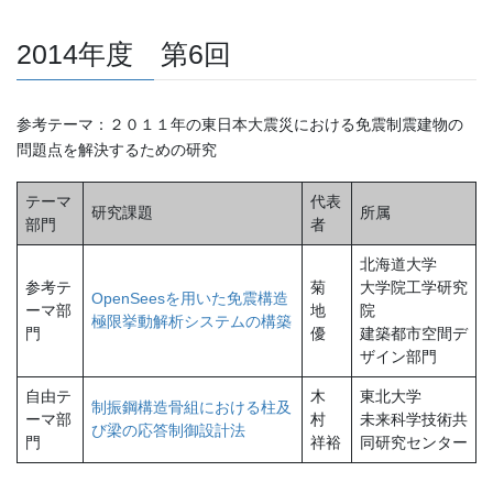
2014年度 第6回
参考テーマ：２０１１年の東日本大震災における免震制震建物の
問題点を解決するための研究
テーマ
代表
研究課題
所属
部門
者
北海道大学
参考テ
菊
大学院工学研究
OpenSeesを用いた免震構造
ーマ部
地
院
極限挙動解析システムの構築
門
優
建築都市空間デ
ザイン部門
自由テ
木
東北大学
制振鋼構造骨組における柱及
ーマ部
村
未来科学技術共
び梁の応答制御設計法
門
祥裕
同研究センター