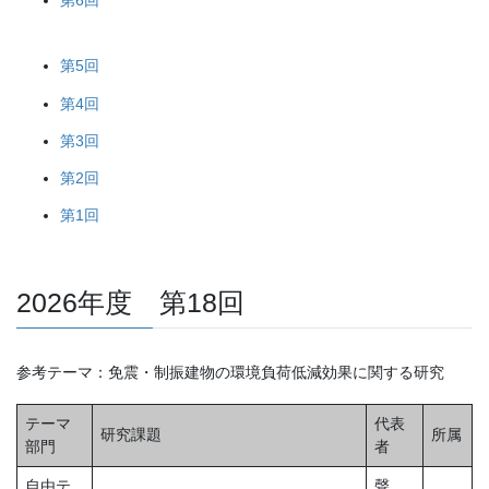
第5回
第4回
第3回
第2回
第1回
2026年度 第18回
参考テーマ：免震・制振建物の環境負荷低減効果に関する研究
テーマ
代表
研究課題
所属
部門
者
自由テ
聲